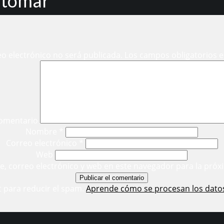
 tomar”
eo electrónico no será publicada.
Los campos obligatorios 
omentario
Nombre
*
Correo electrónico
*
Web
, correo electrónico y web en este navegador para la próx
t para reducir el spam.
Aprende cómo se procesan los dato