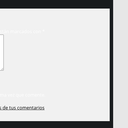
están marcados con
*
ima vez que comente.
s de tus comentarios
.