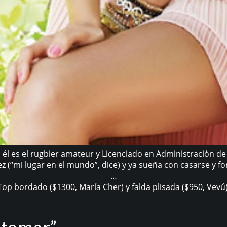
n, él es el rugbier amateur y Licenciado en Administración d
z (“mi lugar en el mundo”, dice) y ya sueña con casarse y fo
…
Top bordado ($1300, María Cher) y falda plisada ($950, Vevú)