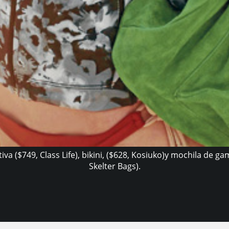
va ($749, Class Life), bikini, ($628, Kosiuko)y mochila de ga
Skelter Bags).