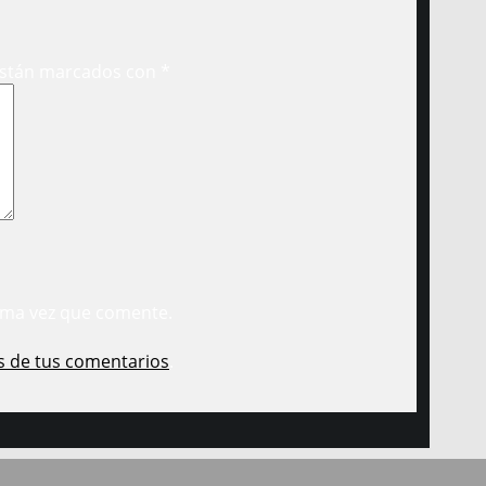
están marcados con
*
ima vez que comente.
s de tus comentarios
.