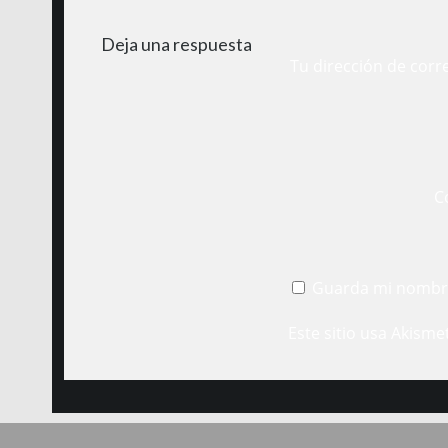
Deja una respuesta
Tu dirección de corr
C
Guarda mi nombre
Este sitio usa Akisme