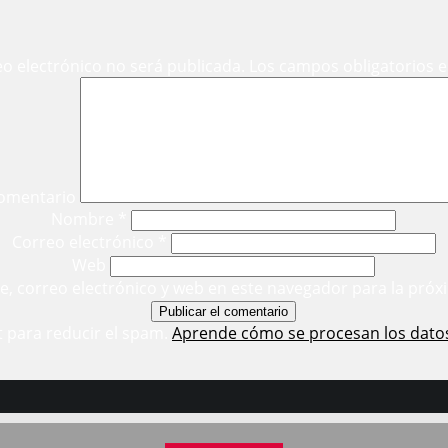
eo electrónico no será publicada.
Los campos obligatorios 
omentario
Nombre
*
Correo electrónico
*
Web
, correo electrónico y web en este navegador para la próx
t para reducir el spam.
Aprende cómo se procesan los dato