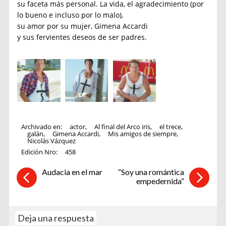
su faceta más personal. La vida, el agradecimiento (por
lo bueno e incluso por lo malo),
su amor por su mujer, Gimena Accardi
y sus fervientes deseos de ser padres.
Archivado en:
actor
,
Al final del Arco iris
,
el trece
,
galán
,
Gimena Accardi
,
Mis amigos de siempre
,
Nicolás Vázquez
Edición Nro:
458
Audacia en el mar
“Soy una romántica
empedernida”
Deja una respuesta