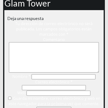
Glam Tower
Deja una respuesta
Tu dirección de correo electrónico no será
publicada.
Los campos obligatorios están
marcados con
*
Comentario
Nombre
*
Correo electrónico
*
Web
Guarda mi nombre, correo electrónico y web en
este navegador para la próxima vez que comente.