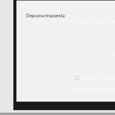
Deja una respuesta
Tu dirección de corr
C
Guarda mi nombre
Este sitio usa Akisme