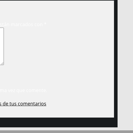
están marcados con
*
ima vez que comente.
s de tus comentarios
.