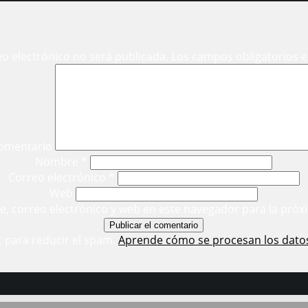
eo electrónico no será publicada.
Los campos obligatorios 
omentario
Nombre
*
Correo electrónico
*
Web
, correo electrónico y web en este navegador para la próx
t para reducir el spam.
Aprende cómo se procesan los dato