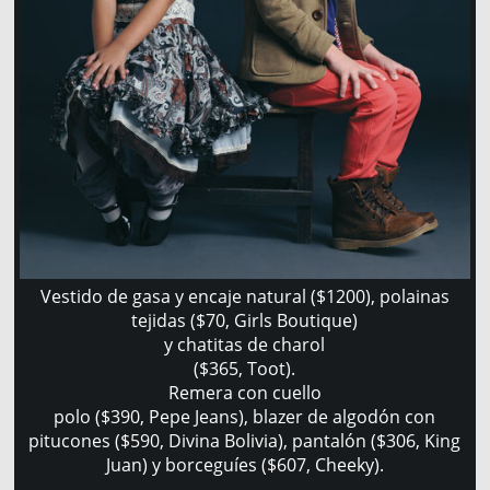
Vestido de gasa y encaje natural ($1200), polainas
tejidas ($70, Girls Boutique)
y chatitas de charol
($365, Toot).
Remera con cuello
polo ($390, Pepe Jeans), blazer de algodón con
pitucones ($590, Divina Bolivia), pantalón ($306, King
Juan) y borceguíes ($607, Cheeky).