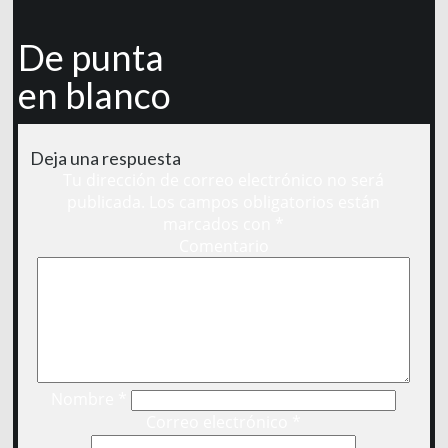
De punta
en blanco
Deja una respuesta
Tu dirección de correo electrónico no será
publicada.
Los campos obligatorios están
marcados con
*
Comentario
Nombre
*
Correo electrónico
*