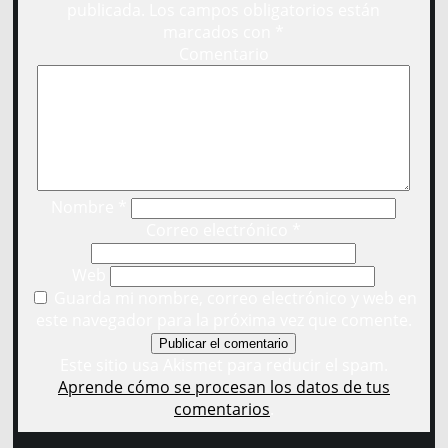
publicada.
Los campos obligatorios están
marcados con
*
Comentario
Nombre
*
Correo electrónico
*
Web
Guarda mi nombre, correo electrónico y web en
este navegador para la próxima vez que comente.
Este sitio usa Akismet para reducir el spam.
Aprende cómo se procesan los datos de tus
comentarios
.