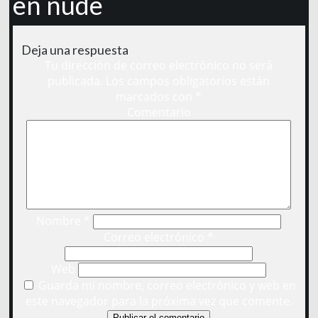
en nude
Deja una respuesta
Tu dirección de correo electrónico no será
publicada.
Los campos obligatorios están
marcados con
*
Comentario
Nombre
*
Correo electrónico
*
Web
Guarda mi nombre, correo electrónico y web en
este navegador para la próxima vez que comente.