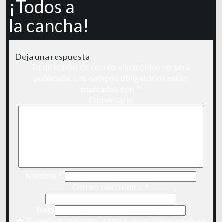
¡Todos a
la cancha!
Deja una respuesta
Tu dirección de correo electrónico no será
publicada.
Los campos obligatorios están
marcados con
*
Comentario
Nombre
*
Correo electrónico
*
Web
Guarda mi nombre, correo electrónico y web en