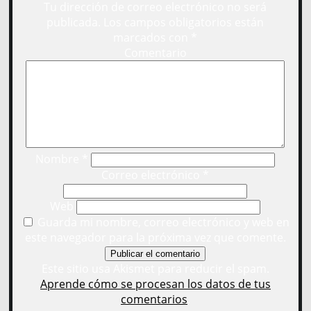
Tu dirección de correo electrónico no será
publicada.
Los campos obligatorios están
marcados con
*
Comentario
Nombre
*
Correo electrónico
*
Web
Guarda mi nombre, correo electrónico y web en
este navegador para la próxima vez que comente.
Este sitio usa Akismet para reducir el spam.
Aprende cómo se procesan los datos de tus
comentarios
.