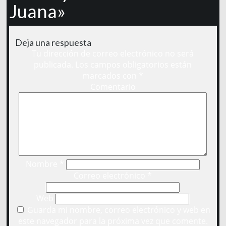
Juana»
Deja una respuesta
Tu dirección de correo electrónico no será
publicada.
Los campos obligatorios están
marcados con
*
Comentario
Nombre
*
Correo electrónico
*
Web
Guarda mi nombre, correo electrónico y web en
este navegador para la próxima vez que comente.