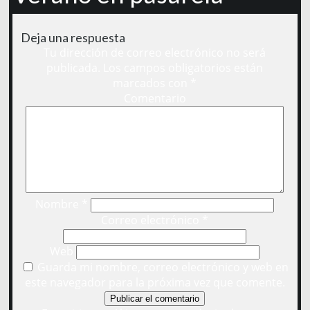
Deja una respuesta
Tu dirección de correo electrónico no será
publicada.
Los campos obligatorios están
marcados con
*
Comentario
Nombre
*
Correo electrónico
*
Web
Guarda mi nombre, correo electrónico y web en
este navegador para la próxima vez que comente.