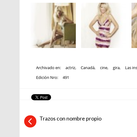
Archivado en:
actriz
,
Canadá
,
cine
,
gira
,
Las in
Edición Nro:
491
Trazos con nombre propio