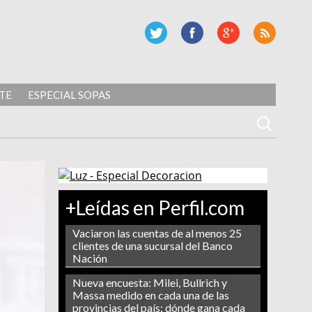
TE
ESPECIAL SOPAS
+Leídas en Perfil.com
Vaciaron las cuentas de al menos 25
clientes de una sucursal del Banco
Nación
Nueva encuesta: Milei, Bullrich y
Massa medido en cada una de las
provincias del país: dónde gana cada