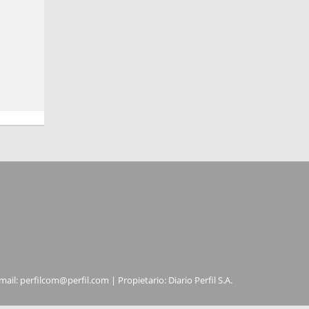
mail:
perfilcom@perfil.com
| Propietario: Diario Perfil S.A.