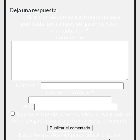
Deja una respuesta
Tu dirección de correo electrónico no será
publicada.
Los campos obligatorios están
marcados con
*
Comentario
Nombre
*
Correo electrónico
*
Web
Guarda mi nombre, correo electrónico y web en
este navegador para la próxima vez que comente.
Este sitio usa Akismet para reducir el spam.