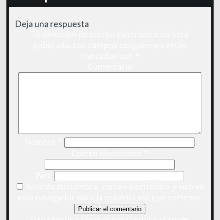
Deja una respuesta
Tu dirección de correo electrónico no será
publicada.
Los campos obligatorios están
marcados con
*
Comentario
Nombre
*
Correo electrónico
*
Web
Guarda mi nombre, correo electrónico y web en
este navegador para la próxima vez que comente.
Este sitio usa Akismet para reducir el spam.