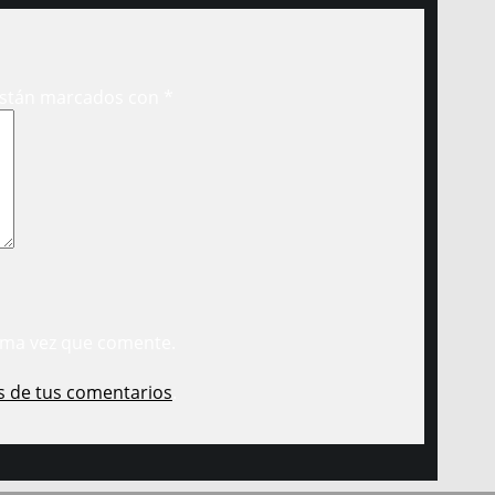
están marcados con
*
ima vez que comente.
s de tus comentarios
.