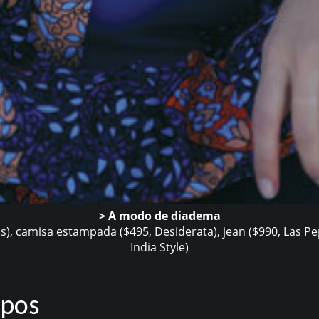
> A modo de diadema
s), camisa estampada ($495, Desiderata), jean ($990, Las Pe
India Style)
mpos