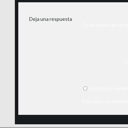
Deja una respuesta
Tu dirección de corr
C
Guarda mi nombre
Este sitio usa Akisme