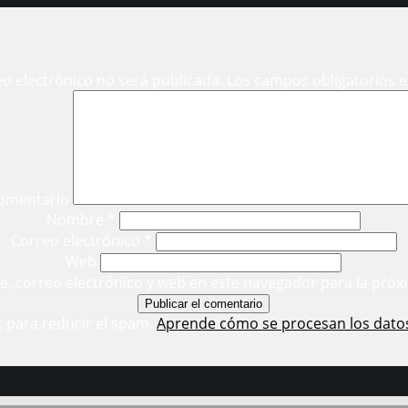
eo electrónico no será publicada.
Los campos obligatorios 
omentario
Nombre
*
Correo electrónico
*
Web
, correo electrónico y web en este navegador para la próx
t para reducir el spam.
Aprende cómo se procesan los dato