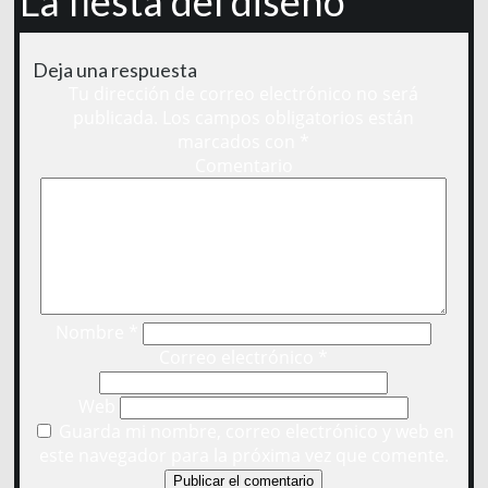
La fiesta del diseño
Deja una respuesta
Tu dirección de correo electrónico no será
publicada.
Los campos obligatorios están
marcados con
*
Comentario
Nombre
*
Correo electrónico
*
Web
Guarda mi nombre, correo electrónico y web en
este navegador para la próxima vez que comente.