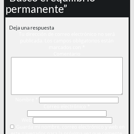
permanente”
Deja una respuesta
Tu dirección de correo electrónico no será
publicada.
Los campos obligatorios están
marcados con
*
Comentario
Nombre
*
Correo electrónico
*
Web
Guarda mi nombre, correo electrónico y web en
este navegador para la próxima vez que comente.