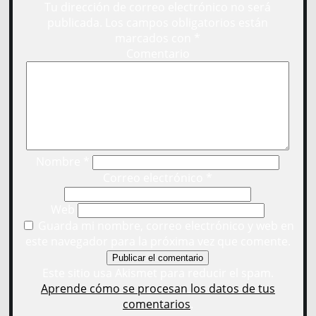
Tu dirección de correo electrónico no será
publicada.
Los campos obligatorios están
marcados con
*
Comentario
Nombre
*
Correo electrónico
*
Web
Guarda mi nombre, correo electrónico y web en
este navegador para la próxima vez que comente.
Este sitio usa Akismet para reducir el spam.
Aprende cómo se procesan los datos de tus
comentarios
.