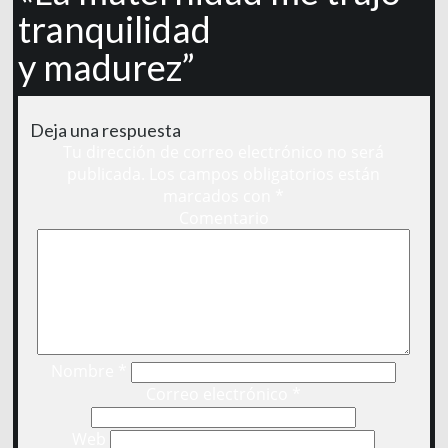
tranquilidad
y madurez”
Deja una respuesta
Tu dirección de correo electrónico no será
publicada.
Los campos obligatorios están
marcados con
*
Comentario
Nombre
*
Correo electrónico
*
Web