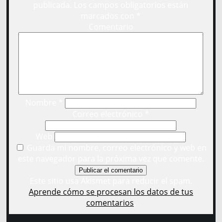
publicada.
Los campos obligatorios están
marcados con
*
Comentario
Nombre
*
Correo electrónico
*
Web
Guarda mi nombre, correo electrónico y web en
este navegador para la próxima vez que comente.
Este sitio usa Akismet para reducir el spam.
Aprende cómo se procesan los datos de tus
comentarios
.