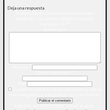
Deja una respuesta
Tu dirección de correo electrónico no será
publicada.
Los campos obligatorios están
marcados con
*
Comentario
Nombre
*
Correo electrónico
*
Web
Guarda mi nombre, correo electrónico y web en
este navegador para la próxima vez que comente.
Este sitio usa Akismet para reducir el spam.