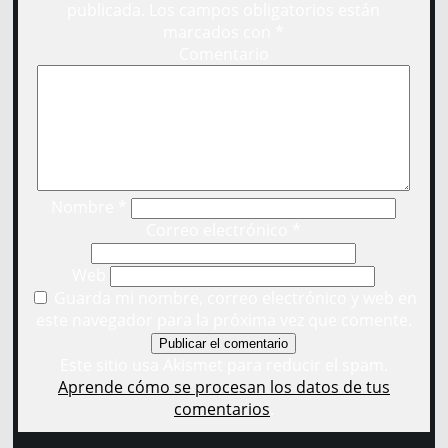
publicada.
Los campos obligatorios están
marcados con
*
Comentario
Nombre
*
Correo electrónico
*
Web
Guarda mi nombre, correo electrónico y web en
este navegador para la próxima vez que comente.
Este sitio usa Akismet para reducir el spam.
Aprende cómo se procesan los datos de tus
comentarios
.