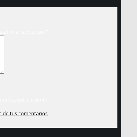
están marcados con
*
ima vez que comente.
s de tus comentarios
.