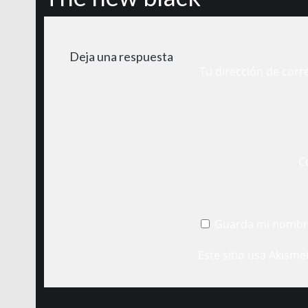
Deja una respuesta
Tu dirección de corr
C
Guarda mi nombre
Este sitio usa Akisme