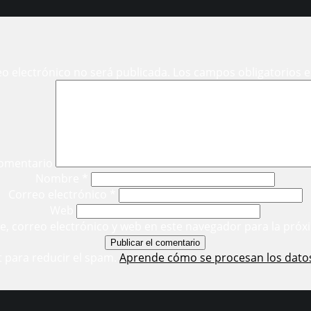
eo electrónico no será publicada.
Los campos obligatorios 
omentario
Nombre
*
Correo electrónico
*
Web
, correo electrónico y web en este navegador para la próx
t para reducir el spam.
Aprende cómo se procesan los dato