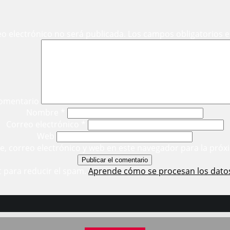
eo electrónico no será publicada.
Los campos obligatorios 
omentario
Nombre
*
Correo electrónico
*
Web
, correo electrónico y web en este navegador para la próx
t para reducir el spam.
Aprende cómo se procesan los dato