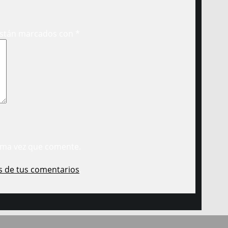
están marcados con
*
ima vez que comente.
s de tus comentarios
.