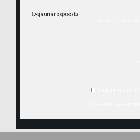
Deja una respuesta
Tu dirección de corr
C
Guarda mi nombre
Este sitio usa Akisme