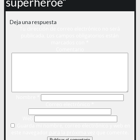
superhéroe”
Deja una respuesta
Tu dirección de correo electrónico no será
publicada.
Los campos obligatorios están
marcados con
*
Comentario
Nombre
*
Correo electrónico
*
Web
Guarda mi nombre, correo electrónico y web en
este navegador para la próxima vez que comente.