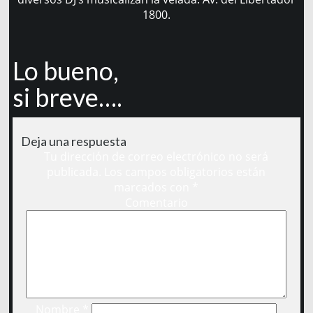
1800.
Lo bueno,
si breve….
Deja una respuesta
Tu dirección de correo electrónico no será
publicada.
Los campos obligatorios están
marcados con
*
Comentario
Nombre
*