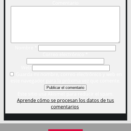
Comentario
Nombre
*
Correo electrónico
*
Web
Guarda mi nombre, correo electrónico y web en
este navegador para la próxima vez que comente.
Este sitio usa Akismet para reducir el spam.
Aprende cómo se procesan los datos de tus
comentarios
.