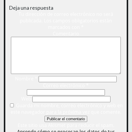
Deja una respuesta
Tu dirección de correo electrónico no será
publicada.
Los campos obligatorios están
marcados con
*
Comentario
Nombre
*
Correo electrónico
*
Web
Guarda mi nombre, correo electrónico y web en
este navegador para la próxima vez que comente.
Este sitio usa Akismet para reducir el spam.
Aprende cómo se procesan los datos de tus