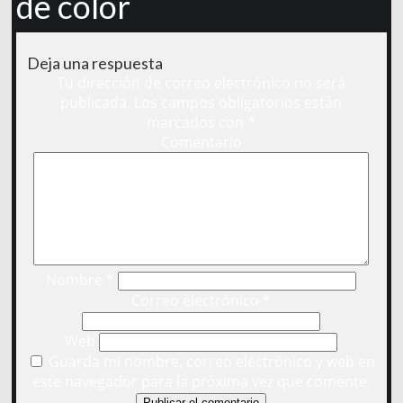
de color
Deja una respuesta
Tu dirección de correo electrónico no será
publicada.
Los campos obligatorios están
marcados con
*
Comentario
Nombre
*
Correo electrónico
*
Web
Guarda mi nombre, correo electrónico y web en
este navegador para la próxima vez que comente.