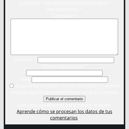
publicada.
Los campos obligatorios están
marcados con
*
Comentario
Nombre
*
Correo electrónico
*
Web
Guarda mi nombre, correo electrónico y web en
este navegador para la próxima vez que comente.
Este sitio usa Akismet para reducir el spam.
Aprende cómo se procesan los datos de tus
comentarios
.