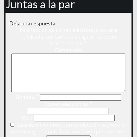
Juntas a la par
Deja una respuesta
Tu dirección de correo electrónico no será
publicada.
Los campos obligatorios están
marcados con
*
Comentario
Nombre
*
Correo electrónico
*
Web
Guarda mi nombre, correo electrónico y web en
este navegador para la próxima vez que comente.