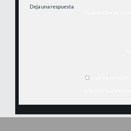
Deja una respuesta
Tu dirección de corr
C
Guarda mi nombre
Este sitio usa Akisme