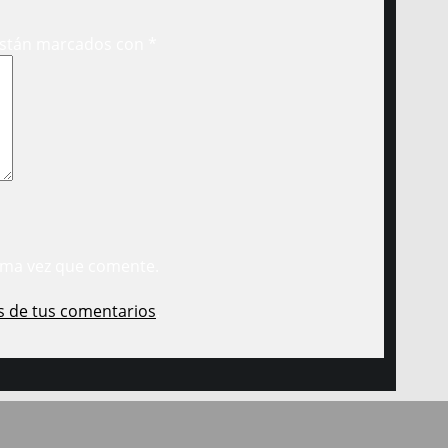
están marcados con
*
ima vez que comente.
s de tus comentarios
.