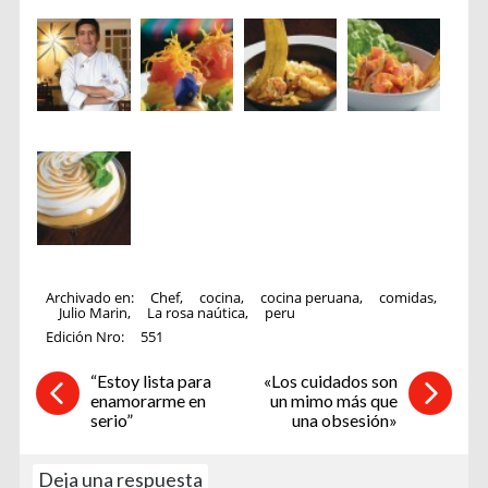
Archivado en:
Chef
,
cocina
,
cocina peruana
,
comidas
,
Julio Marin
,
La rosa naútica
,
peru
Edición Nro:
551
“Estoy lista para
«Los cuidados son
enamorarme en
un mimo más que
serio”
una obsesión»
Deja una respuesta