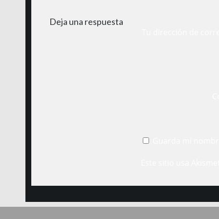
Deja una respuesta
Tu dirección de corr
C
Guarda mi nombre
Este sitio usa Akisme