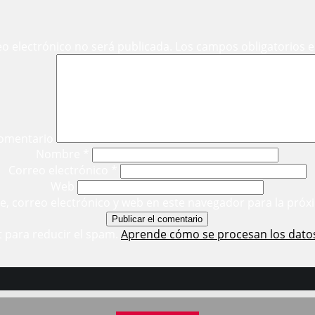
eo electrónico no será publicada.
Los campos obligatorios 
omentario
Nombre
*
Correo electrónico
*
Web
, correo electrónico y web en este navegador para la próx
t para reducir el spam.
Aprende cómo se procesan los dato