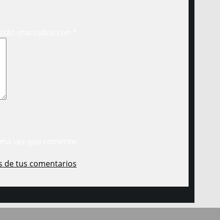
están marcados con
*
ima vez que comente.
s de tus comentarios
.