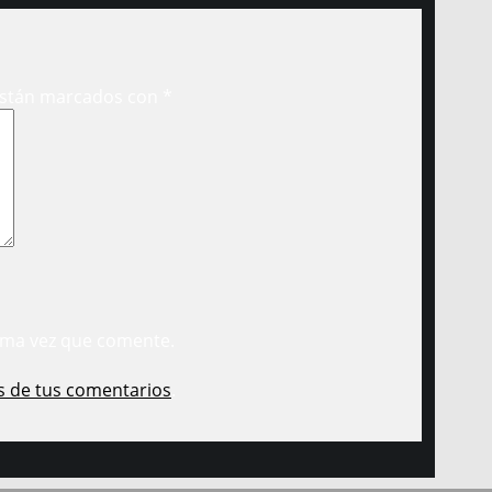
están marcados con
*
ima vez que comente.
s de tus comentarios
.