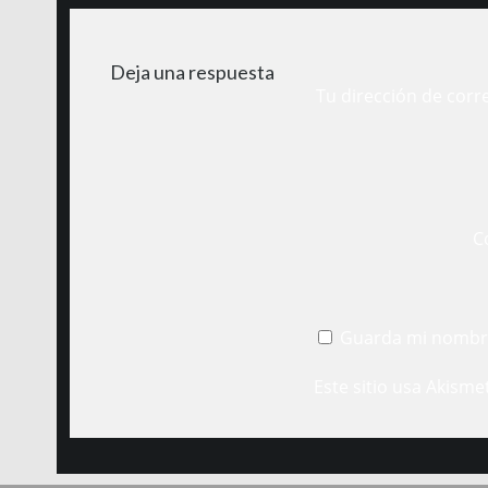
Deja una respuesta
Tu dirección de corr
C
Guarda mi nombre
Este sitio usa Akisme