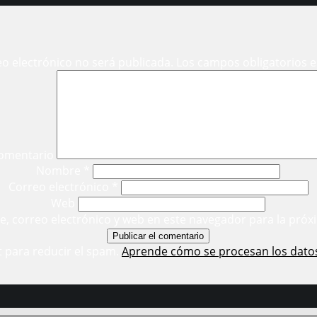
eo electrónico no será publicada.
Los campos obligatorios 
omentario
Nombre
*
Correo electrónico
*
Web
, correo electrónico y web en este navegador para la próx
t para reducir el spam.
Aprende cómo se procesan los dato