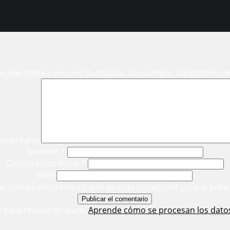
eo electrónico no será publicada.
Los campos obligatorios 
omentario
Nombre
*
Correo electrónico
*
Web
, correo electrónico y web en este navegador para la próx
t para reducir el spam.
Aprende cómo se procesan los dato