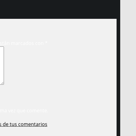
están marcados con
*
ima vez que comente.
s de tus comentarios
.