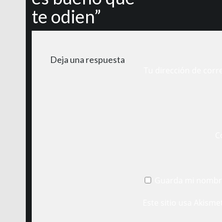
te odien”
Deja una respuesta
Tu dirección de corr
C
Guarda mi nombre
Este sitio usa Akisme