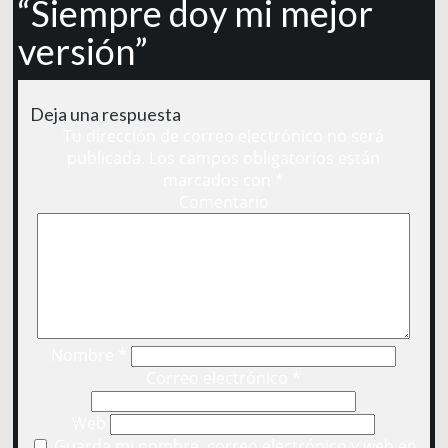
“Siempre doy mi mejor
versión”
Deja una respuesta
Tu dirección de correo electrónico no será
publicada.
Los campos obligatorios están
marcados con
*
Comentario
Nombre
*
Correo electrónico
*
Web
Guarda mi nombre, correo electrónico y web en