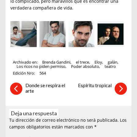
lo complicado, pero maravillos que es encontrar una
verdadera compañera de vida.
Archivado en:
Brenda Gandini
,
el trece
,
Eloy
,
galán
,
Los ricos no piden permiso
,
Poder absoluto
,
teatro
Edición Nro:
564
Donde se respira el
Espíritu tropical
arte
Deja una respuesta
Tu dirección de correo electrónico no será publicada.
Los
campos obligatorios están marcados con
*