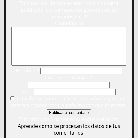
Tu dirección de correo electrónico no será
publicada.
Los campos obligatorios están
marcados con
*
Comentario
Nombre
*
Correo electrónico
*
Web
Guarda mi nombre, correo electrónico y web en
este navegador para la próxima vez que comente.
Este sitio usa Akismet para reducir el spam.
Aprende cómo se procesan los datos de tus
comentarios
.