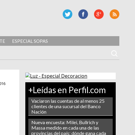
TE
ESPECIAL SOPAS
016
+Leídas en Perfil.com
Vaciaron las cuentas de al menos 25
clientes de una sucursal del Banco
Nación
Nueva encuesta: Milei, Bullrich y
Massa medido en cada una de las
provincias del país: dónde gana cada