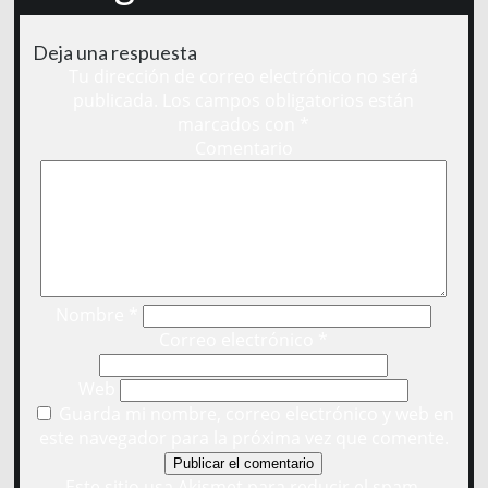
Deja una respuesta
Tu dirección de correo electrónico no será
publicada.
Los campos obligatorios están
marcados con
*
Comentario
Nombre
*
Correo electrónico
*
Web
Guarda mi nombre, correo electrónico y web en
este navegador para la próxima vez que comente.
Este sitio usa Akismet para reducir el spam.