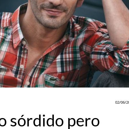
02/06/2
o sórdido pero