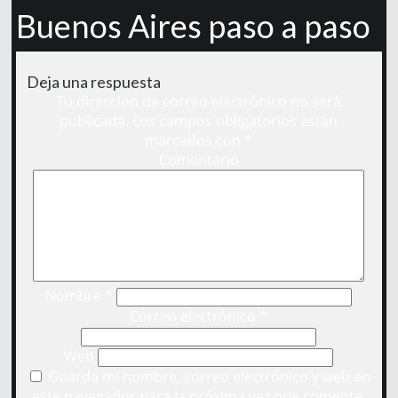
Buenos Aires paso a paso
Deja una respuesta
Tu dirección de correo electrónico no será
publicada.
Los campos obligatorios están
marcados con
*
Comentario
Nombre
*
Correo electrónico
*
Web
Guarda mi nombre, correo electrónico y web en
este navegador para la próxima vez que comente.