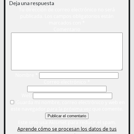
Deja una respuesta
Tu dirección de correo electrónico no será
publicada.
Los campos obligatorios están
marcados con
*
Comentario
Nombre
*
Correo electrónico
*
Web
Guarda mi nombre, correo electrónico y web en
este navegador para la próxima vez que comente.
Este sitio usa Akismet para reducir el spam.
Aprende cómo se procesan los datos de tus