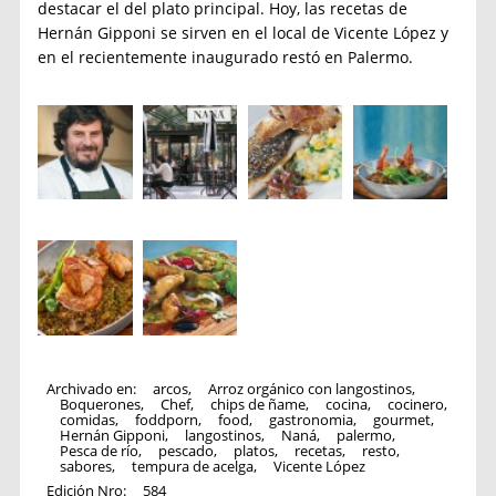
destacar el del plato principal. Hoy, las recetas de
Hernán Gipponi se sirven en el local de Vicente López y
en el recientemente inaugurado restó en Palermo.
Archivado en:
arcos
,
Arroz orgánico con langostinos
,
Boquerones
,
Chef
,
chips de ñame
,
cocina
,
cocinero
,
comidas
,
foddporn
,
food
,
gastronomia
,
gourmet
,
Hernán Gipponi
,
langostinos
,
Naná
,
palermo
,
Pesca de río
,
pescado
,
platos
,
recetas
,
resto
,
sabores
,
tempura de acelga
,
Vicente López
Edición Nro:
584