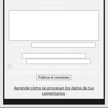
marcados con
*
Comentario
Nombre
*
Correo electrónico
*
Web
Guarda mi nombre, correo electrónico y web en
este navegador para la próxima vez que comente.
Este sitio usa Akismet para reducir el spam.
Aprende cómo se procesan los datos de tus
comentarios
.