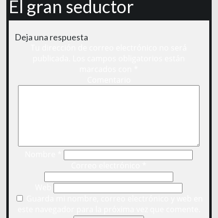
El gran seductor
Deja una respuesta
Tu dirección de correo electrónico no será
publicada.
Los campos obligatorios están
marcados con
*
Comentario
Nombre
*
Correo electrónico
*
Web
Guarda mi nombre, correo electrónico y web en
este navegador para la próxima vez que comente.