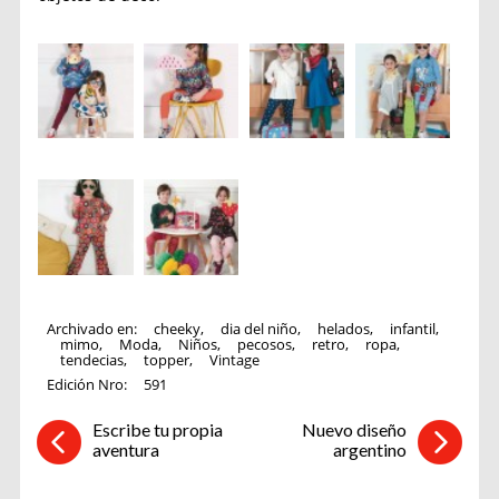
Archivado en:
cheeky
,
dia del niño
,
helados
,
infantil
,
mimo
,
Moda
,
Niños
,
pecosos
,
retro
,
ropa
,
tendecias
,
topper
,
Vintage
Edición Nro:
591
Escribe tu propia
Nuevo diseño
aventura
argentino