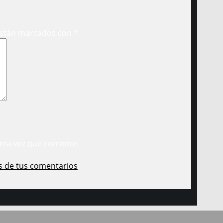
están marcados con
*
ima vez que comente.
s de tus comentarios
.