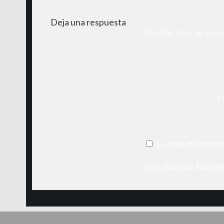
Deja una respuesta
Tu dirección de corr
C
Guarda mi nombre
Este sitio usa Akisme