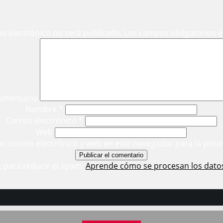
eo electrónico no será publicada.
Los campos obligatorios 
omentario
Nombre
*
Correo electrónico
*
Web
, correo electrónico y web en este navegador para la próx
t para reducir el spam.
Aprende cómo se procesan los dato